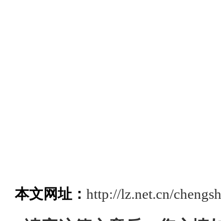
本文网址：
http://lz.net.cn/chengs